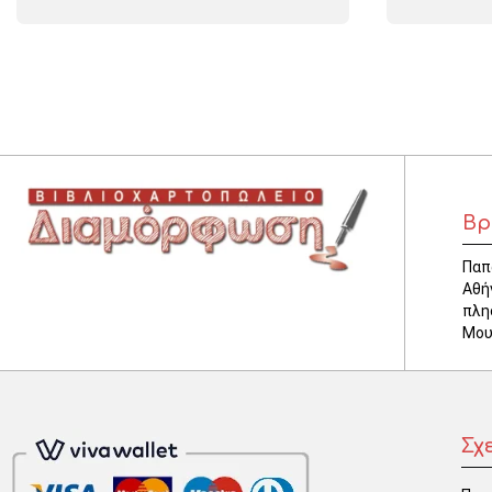
Βρ
Παπ
Αθή
πλη
Μου
Σχ