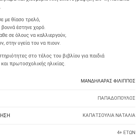
ΟΙ ΜΕΓΕΘΥΝΤΙΚΟΙ
Ι ΣΕΛΙΔΟΔΕΙΚΤΕΣ
Ι ΧΑΡΤΕΣ
ΜΠΑΛΟΝΙΑ
.
ΔΕΤΗΡΕΣ – ΠΙΑΣΤΡΕΣ
ΚΕΣ
ΙΚΟΙ ΑΤΛΑΝΤΕΣ
ΠΡΟΣΚΛΗΤΗΡΙΑ
ΖΕΣ – ΚΑΡΦΙΤΣΕΣ – ΛΑΣΤΙΧΑ
Σ
σε με θίασο τρελό,
ε βουνά έστηνε χορό.
ΛΕΣ
ΙΑ – ΑΒΑΚΕΣ
αθε σε όλους να καλλιεργούν,
ΑΚΕΣ
 ΧΑΡΑΚΕΣ – ΜΟΙΡΟΓΝΩΜΟΝΙΑ
ν, στην υγεία του να πιουν.
ΦΟΡΑ ΑΝΑΛΩΣΙΜΑ ΓΡΑΦΕΙΟΥ
τηριότητες στο τέλος του βιβλίου για παιδιά
Α
και πρωτοσχολικής ηλικίας.
ΙΑ
Σ
ΕΣ – ΑΝΑΛΟΓΙΑ
ΜΑΝΔΗΛΑΡΑΣ ΦΙΛΙΠΠΟΣ
– ΑΝΑΚΟΙΝΩΣΕΩΝ
ΧΡΗΣΤΩΝ
ΟΡΟΥ
ΠΑΠΑΔΟΠΟΥΛΟΣ
Ν ΜΑΡΚΑΔΟΡΟΥ
ΒΛΙΩΝ
Σ
ΤΕΤΡΑΔΙΩΝ
ΦΗΣΗ
ΚΑΠΑΤΣΟΥΛΙΑ ΝΑΤΑΛΙΑ
 ΣΕΜΙΝΑΡΙΟΥ – FLIPCHART
ΔΡΙΟΥ
4+ ΕΤΩΝ
ΙΑΣΗΣ