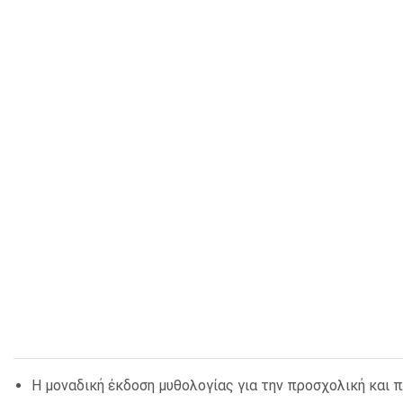
ΚΛΕΙΔΟΘΗΚΕΣ
ΘΗΚΕΣ & ΒΑΣΕΙΣ ΚΑΡΤΩΝ
ΚΑΛΑΘΙΑ ΑΧΡΗΣΤΩΝ
ΤΑΜΕΙΑ – ΚΕΡΜΑΤΟΘΗΚΕΣ
Η μοναδική έκδοση μυθολογίας για την προσχολική και π