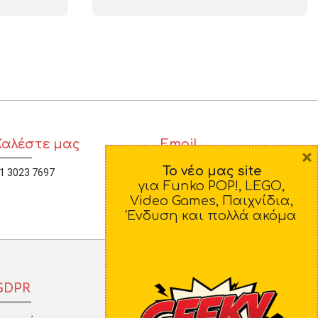
Καλέστε μας
Email
×
Το νέο μας site
1 3023 7697
diamorfosi@yahoo.gr
για Funko POP!, LEGO,
Video Games, Παιχνίδια,
Ένδυση και πολλά ακόμα
GDPR