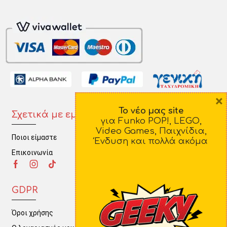
×
Το νέο μας site
Σχετικά με εμάς
Πληροφορίες
για Funko POP!, LEGO,
Video Games, Παιχνίδια,
Ποιοι είμαστε
Τρόποι Πληρωμής
Ένδυση και πολλά ακόμα
Επικοινωνία
Τρόποι Αποστολής
Πολιτική Επιστροφών
GDPR
Όροι χρήσης