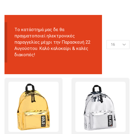
Tο κατάστημά μας δε θα
πραγματοποιεί ηλεκτρονικές
παραγγελίες μέχρι την Παρασκευή 22
Αυγούστου. Καλό καλοκαίρι & καλές
διακοπές!