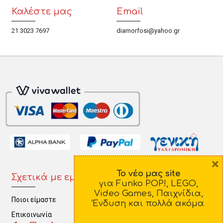
Καλέστε μας
Email
21 3023 7697
diamorfosi@yahoo.gr
×
Το νέο μας site
Σχετικά με εμάς
Πληροφορίες
για Funko POP!, LEGO,
Video Games, Παιχνίδια,
Ποιοι είμαστε
Τρόποι Πληρωμής
Ένδυση και πολλά ακόμα
Επικοινωνία
Τρόποι Αποστολής