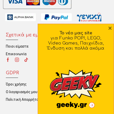
×
Το νέο μας site
Σχετικά με εμάς
Πληροφορίες
για Funko POP!, LEGO,
Video Games, Παιχνίδια,
Ποιοι είμαστε
Τρόποι Πληρωμής
Ένδυση και πολλά ακόμα
Επικοινωνία
Τρόποι Αποστολής
Πολιτική Επιστροφών
GDPR
Όροι χρήσης
Ο λογαριασμός μου
Πολιτική Απορρήτου