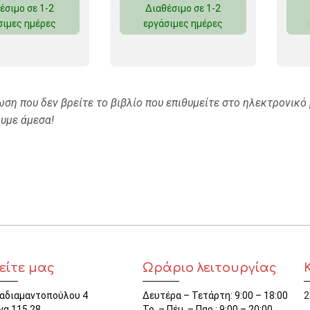
έσιμο σε 1-2
Διαθέσιμο σε 1-2
ΜΑΓΝΗΤΕΣ
σιμες ημέρες
εργάσιμες ημέρες
ΦΑΚΕΛΑ
ΚΟΛΛΗΤΙΚΕΣ ΤΑΙΝΙΕΣ – ΣΕΛΟΤΕΪΠ – ΒΑΣΕΙΣ
ωση που δεν βρείτε το βιβλίο που επιθυμείτε στο ηλεκτρονικό 
ΣΑΚΟΥΛΑΚΙΑ ΜΕ ZIPPER
υμε άμεσα!
ΥΛΙΚΑ ΣΥΣΚΕΥΑΣΙΑΣ
είτε μας
Ωράριο λειτουργίας
αδιαμαντοπούλου 4
Δευτέρα – Τετάρτη: 9:00 – 18:00
2
να 115 28
Τρ. – Πέμ. – Παρ.: 9:00 – 20:00