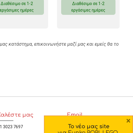
Διαθέσιμο σε 1-2
Διαθέσιμο σε 1-2
εργάσιμες ημέρες
εργάσιμες ημέρες
 ΣΕΛΟΤΕΪΠ
μας κατάστημα, επικοινωνήστε μαζί μας και εμείς θα το
Καλέστε μας
Email
×
Το νέο μας site
1 3023 7697
diamorfosi@yahoo.gr
για Funko POP!, LEGO,