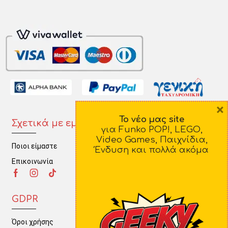
×
Το νέο μας site
Σχετικά με εμάς
Πληροφορίες
για Funko POP!, LEGO,
Video Games, Παιχνίδια,
Ποιοι είμαστε
Τρόποι Πληρωμής
Ένδυση και πολλά ακόμα
Επικοινωνία
Τρόποι Αποστολής
Πολιτική Επιστροφών
GDPR
Όροι χρήσης