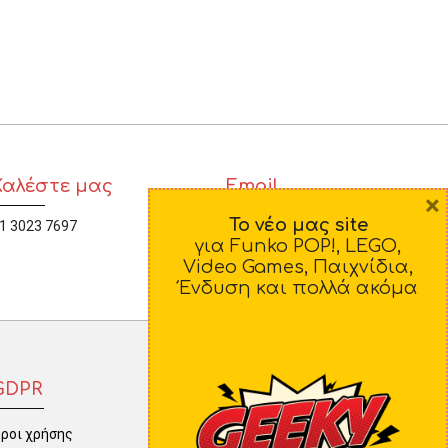
 ΣΕΛΟΤΕΪΠ
Καλέστε μας
Email
×
Το νέο μας site
1 3023 7697
diamorfosi@yahoo.gr
για Funko POP!, LEGO,
Video Games, Παιχνίδια,
Ένδυση και πολλά ακόμα
GDPR
ροι χρήσης