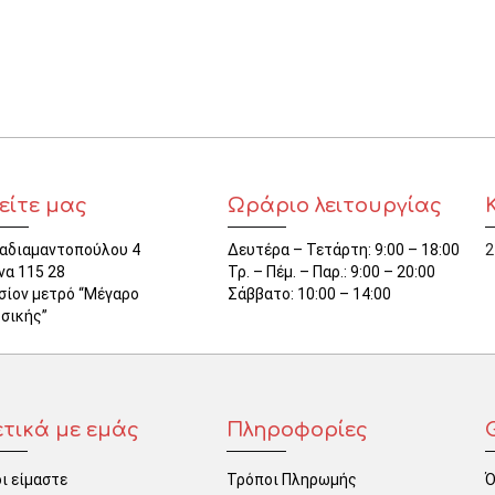
ΜΑΓΝΗΤΕΣ
ΦΑΚΕΛΑ
ΚΟΛΛΗΤΙΚΕΣ ΤΑΙΝΙΕΣ – ΣΕΛΟΤΕΪΠ – ΒΑΣΕΙΣ
ΣΑΚΟΥΛΑΚΙΑ ΜΕ ZIPPER
είτε μας
Ωράριο λειτουργίας
ΥΛΙΚΑ ΣΥΣΚΕΥΑΣΙΑΣ
αδιαμαντοπούλου 4
Δευτέρα – Τετάρτη: 9:00 – 18:00
2
να 115 28
Τρ. – Πέμ. – Παρ.: 9:00 – 20:00
σίον μετρό “Μέγαρο
Σάββατο: 10:00 – 14:00
σικής”
ετικά με εμάς
Πληροφορίες
ι είμαστε
Τρόποι Πληρωμής
Ό