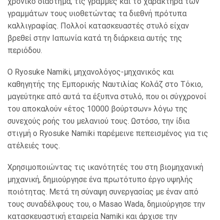
χρονικό διάστημα, τις γραμμές και το χαρακτήρα των
γραμμάτων τους υιοθετώντας τα διεθνή πρότυπα
καλλιγραφίας. Πολλοί κατασκευαστές στυλό είχαν
βρεθεί στην Ιαπωνία κατά τη διάρκεια αυτής της
περιόδου.
Ο Ryosuke Namiki, μηχανολόγος-μηχανικός και
καθηγητής της Εμπορικής Ναυτιλίας Κολάζ στο Τόκιο,
μαγεύτηκε από αυτά τα έξυπνα στυλό, που οι σύγχρονοί
του αποκαλούν «έτος 10000 βούρτσων» λόγω της
συνεχούς ροής του μελανιού τους. Ωστόσο, την ίδια
στιγμή ο Ryosuke Namiki παρέμεινε πεπεισμένος για τις
ατέλειές τους.
Χρησιμοποιώντας τις ικανότητές του στη βιομηχανική
μηχανική, δημιούργησε ένα πρωτότυπο έργο υψηλής
ποιότητας. Μετά τη σύναψη συνεργασίας με έναν από
τους συναδέλφους του, ο Masao Wada, δημιούργησε την
κατασκευαστική εταιρεία Namiki και άρχισε την