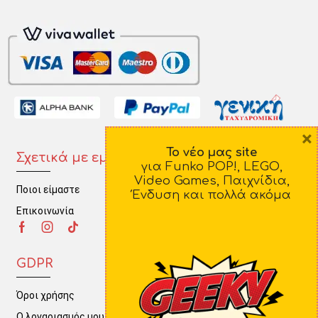
×
Το νέο μας site
Σχετικά με εμάς
Πληροφορίες
για Funko POP!, LEGO,
Video Games, Παιχνίδια,
Ποιοι είμαστε
Τρόποι Πληρωμής
Ένδυση και πολλά ακόμα
Επικοινωνία
Τρόποι Αποστολής
Πολιτική Επιστροφών
GDPR
Όροι χρήσης
Ο λογαριασμός μου