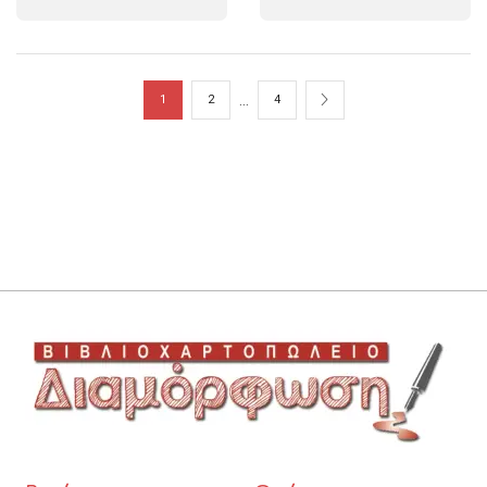
…
1
2
4