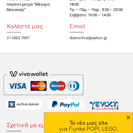
πλησίον μετρό “Μέγαρο
18:00
Μουσικής”
Τρ. – Πέμ. – Παρ.: 9:00 – 20:00
Σάββατο: 10:00 – 14:00
Καλέστε μας
Email
21 3023 7697
diamorfosi@yahoo.gr
×
Το νέο μας site
Σχετικά με εμάς
Πληροφορίες
για Funko POP!, LEGO,