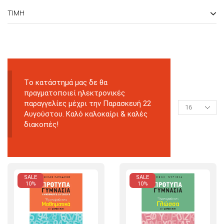
ΤΙΜΉ
Tο κατάστημά μας δε θα
πραγματοποιεί ηλεκτρονικές
παραγγελίες μέχρι την Παρασκευή 22
Αυγούστου. Καλό καλοκαίρι & καλές
διακοπές!
SALE
SALE
10%
10%