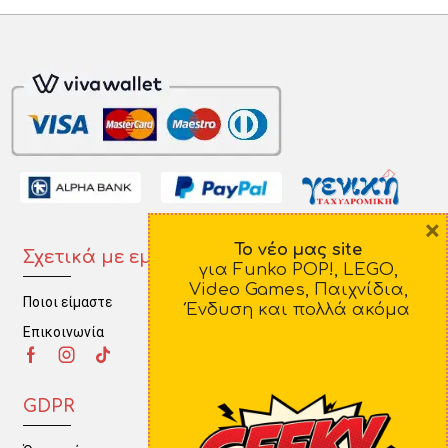
×
Το νέο μας site
Σχετικά με εμάς
Πληροφορίες
για Funko POP!, LEGO,
Video Games, Παιχνίδια,
Ποιοι είμαστε
Τρόποι Πληρωμής
Ένδυση και πολλά ακόμα
Επικοινωνία
Τρόποι Αποστολής
Πολιτική Επιστροφών
GDPR