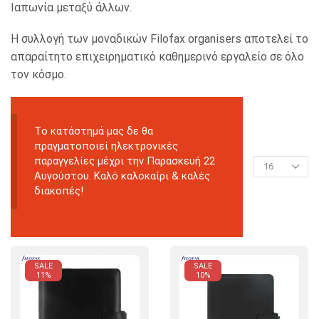
Ιαπωνία μεταξύ άλλων.
Η συλλογή των μοναδικών Filofax organisers αποτελεί το
απαραίτητο επιχειρηματικό καθημερινό εργαλείο σε όλο
τον κόσμο.
Tο κατάστημά μας δε θα
πραγματοποιεί ηλεκτρονικές
παραγγελίες μέχρι την Παρασκευή 22
Αυγούστου. Καλό καλοκαίρι & καλές
διακοπές!
SALE
SALE
11%
10%