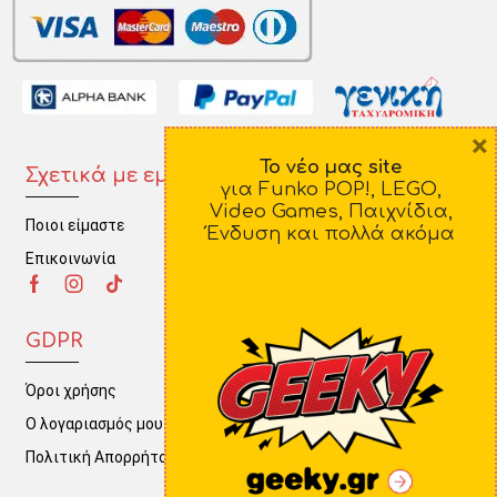
×
Το νέο μας site
Σχετικά με εμάς
Πληροφορίες
για Funko POP!, LEGO,
Video Games, Παιχνίδια,
Ποιοι είμαστε
Τρόποι Πληρωμής
Ένδυση και πολλά ακόμα
Επικοινωνία
Τρόποι Αποστολής
Πολιτική Επιστροφών
GDPR
Όροι χρήσης
Ο λογαριασμός μου
Πολιτική Απορρήτου