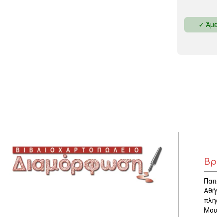
✓ Άμε
Βρ
Παπ
Αθή
πλη
Μου