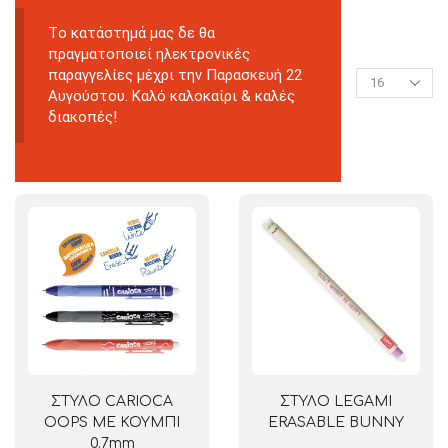
Tο κατάστημά μας δε θα
πραγματοποιεί ηλεκτρονικές
παραγγελίες μέχρι την Παρασκευή 22
Αυγούστου. Καλό καλοκαίρι & καλές
διακοπές!
ΣΤΥΛΟ CARIOCA
ΣΤΥΛΟ LEGAMI
OOPS ΜΕ ΚΟΥΜΠΙ
ERASABLE BUNNY
0.7mm