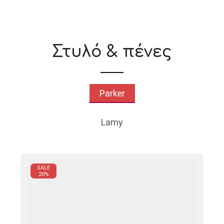
Στυλό & πένες
Parker
Lamy
SALE
20%