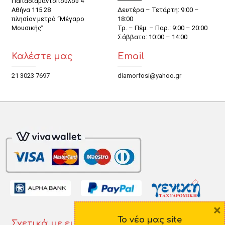
Παπαδιαμαντοπούλου 4
Αθήνα 115 28
Δευτέρα – Τετάρτη: 9:00 –
πλησίον μετρό “Μέγαρο
18:00
Μουσικής”
Τρ. – Πέμ. – Παρ.: 9:00 – 20:00
Σάββατο: 10:00 – 14:00
Καλέστε μας
Email
21 3023 7697
diamorfosi@yahoo.gr
×
Το νέο μας site
Σχετικά με εμάς
Πληροφορίες