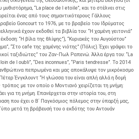
ικη οικογένεια της Θεσσαλονίκης, και μητέρα Βελγίδα (οι
θιστόρημα, “La place de l etoile”, και το στέλνει στις
θεωρείται ένας από τους σημαντικότερους Γάλλους
βραβείο Goncourt το 1976, με το βραβείο του Ιδρύματος
ελληνικά έχουν εκδοθεί τα βιβλία του: “Η χαμένη γειτονιά”
έκδοση: “Η βίλα της θλίψης”), “Κυριακές του Αυγούστου”
α”, “Στο cafe της χαμένης νιότης” (Πόλις). Έχει γράψει το
υτικοί ταξιδιώτες” του Ζαν-Πωλ Ραπενώ. Άλλα έργα του: “La
 loin de l oubli”, “Des inconnues”, “Paris tendresse”. Το 2014
α ανθρώπινα πεπρωμένα και μας αποκάλυψε τον μικρόκοσμο
Πέτερ Ένγκλουντ “Η γλώσσα του είναι απλή αλλά η δομή
 τρόπος με τον οποίο ο Μοντιανό χειρίζεται τη μνήμη:
ει για τη μνήμη. Επανέρχεται στην ιστορία του, στη
ραση που έχει ο Β΄ Παγκόσμιος πόλεμος στην ύπαρξή μας,
 Τύπο μετά τη βράβευσή του ο εκδότης του Αντουάν