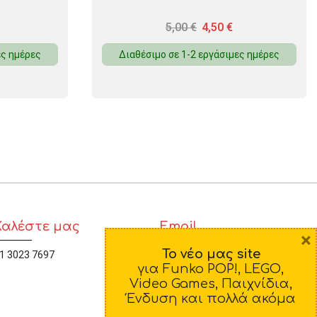
5,00
€
4,50
€
ες ημέρες
Διαθέσιμο σε 1-2 εργάσιμες ημέρες
Καλέστε μας
Email
×
Το νέο μας site
1 3023 7697
diamorfosi@yahoo.gr
για Funko POP!, LEGO,
Video Games, Παιχνίδια,
Ένδυση και πολλά ακόμα