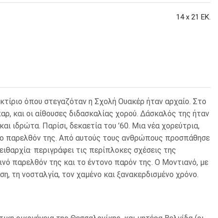
14 x 21 ΕΚ.
 ΣΕΛΟΤΕΪΠ
 κτίριο όπου στεγαζόταν η Σχολή Ουακέρ ήταν αρχαίο. Στο
μπαρ, και οι αίθουσες διδασκαλίας χορού. Δάσκαλός της ήταν
 ιδρώτα. Παρίσι, δεκαετία του ’60. Μια νέα χορεύτρια,
 στο παρελθόν της. Από αυτούς τους ανθρώπους προσπάθησε
πειθαρχία· περιγράφει τις περίπλοκες σχέσεις της
τεινό παρελθόν της και το έντονο παρόν της. Ο Μοντιανό, με
ση, τη νοσταλγία, τον χαμένο και ξανακερδισμένο χρόνο.