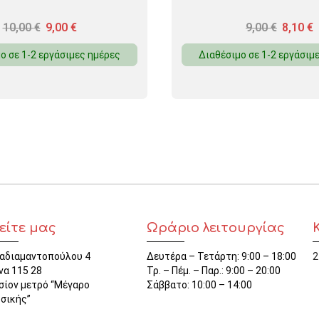
10,00
€
9,00
€
9,00
€
8,10
€
ο σε 1-2 εργάσιμες ημέρες
Διαθέσιμο σε 1-2 εργάσιμ
είτε μας
Ωράριο λειτουργίας
αδιαμαντοπούλου 4
Δευτέρα – Τετάρτη: 9:00 – 18:00
2
να 115 28
Τρ. – Πέμ. – Παρ.: 9:00 – 20:00
σίον μετρό “Μέγαρο
Σάββατο: 10:00 – 14:00
σικής”