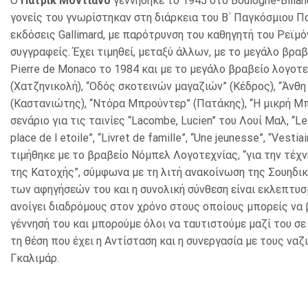
Ο
Πατρίκ Μοντιανό
γεννήθηκε το 1945 στο Boulogne-Billan
γονείς του γνωρίστηκαν στη διάρκεια του Β΄ Παγκόσμιου Πολ
εκδόσεις Gallimard, με παρότρυνση του καθηγητή του Ρεϊμ
συγγραφείς. Έχει τιμηθεί, μεταξύ άλλων, με το μεγάλο βρα
Pierre de Monaco το 1984 και με το μεγάλο βραβείο λογοτεχ
(Χατζηνικολή), “Οδός σκοτεινών μαγαζιών” (Κέδρος), “Άνθη 
(Καστανιώτης), “Ντόρα Μπρούντερ” (Πατάκης), “Η μικρή Μπιζ
σενάριο για τις ταινίες “Lacombe, Lucien” του Λουί Μαλ, “
place de l etoile”, “Livret de famille”, “Une jeunesse”, “Vesti
τιμήθηκε με το βραβείο Νόμπελ Λογοτεχνίας, “για την τέ
της Κατοχής”, σύμφωνα με τη λιτή ανακοίνωση της Σουηδικ
των αφηγήσεών του και η συνολική σύνθεση είναι εκλεπτυσμ
ανοίγει διαδρόμους στον χρόνο στους οποίους μπορείς να βα
γέννησή του και μπορούμε όλοι να ταυτιστούμε μαζί του σ
τη θέση που έχει η Αντίσταση και η συνεργασία με τους ν
Γκαλιμάρ.