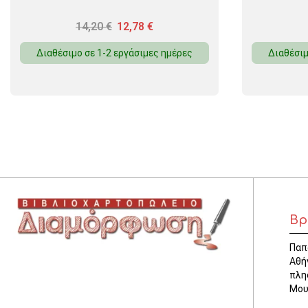
14,20
€
12,78
€
Διαθέσιμο σε 1-2 εργάσιμες ημέρες
Διαθέσιμ
Βρ
Παπ
Αθή
πλη
Μου