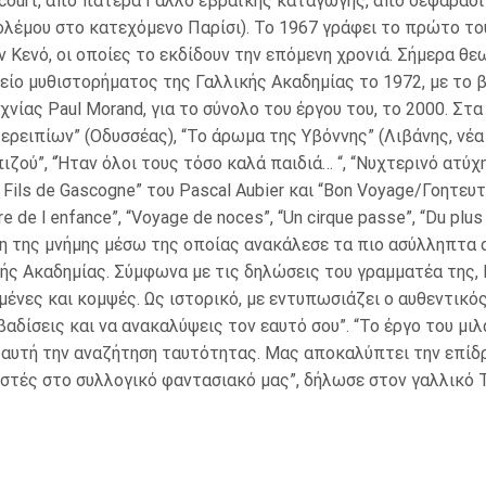
court, από πατέρα Γάλλο εβραϊκής καταγωγής, από σεφαραδίτ
έμου στο κατεχόμενο Παρίσι). Το 1967 γράφει το πρώτο του μυ
όν Κενό, οι οποίες το εκδίδουν την επόμενη χρονιά. Σήμερα 
βείο μυθιστορήματος της Γαλλικής Ακαδημίας το 1972, με το 
νίας Paul Morand, για το σύνολο του έργου του, το 2000. Στα 
ερειπίων” (Οδυσσέας), “Το άρωμα της Υβόννης” (Λιβάνης, νέα 
ού”, “Ήταν όλοι τους τόσο καλά παιδιά… “, “Νυχτερινό ατύχημ
Le Fils de Gascogne” του Pascal Aubier και “Bon Voyage/Γοητε
aire de l enfance”, “Voyage de noces”, “Un cirque passe”, “Du plus
χνη της μνήμης μέσω της οποίας ανακάλεσε τα πιο ασύλληπτ
ής Ακαδημίας. Σύμφωνα με τις δηλώσεις του γραμματέα της, 
ένες και κομψές. Ως ιστορικό, με εντυπωσιάζει ο αυθεντικός
δίσεις και να ανακαλύψεις τον εαυτό σου”. “Το έργο του μιλά
ε αυτή την αναζήτηση ταυτότητας. Μας αποκαλύπτει την επίδ
αζιστές στο συλλογικό φαντασιακό μας”, δήλωσε στον γαλλικό