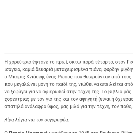
ΚΛΕΙΔΟΘΗΚΕΣ
ΘΗΚΕΣ & ΒΑΣΕΙΣ ΚΑΡΤΩΝ
ΚΑΛΑΘΙΑ ΑΧΡΗΣΤΩΝ
ΤΑΜΕΙΑ – ΚΕΡΜΑΤΟΘΗΚΕΣ
Η χορεύτρια έφτανε το πρωί, οκτώ παρά τέταρτο, στον Γκα
ισόγειο, καμιά δεκαριά μεταχειρισμένα πιάνα, φύρδην μίγδη
ο Μπαρίς Κνιάσεφ, ένας Ρώσος που θεωρούνταν από τους κο
που μεγαλώνει μόνη το παιδί της, νιώθει να απειλείται 
να ξεφύγει για να αφιερωθεί στην τέχνη της. Το βιβλίο μάς
χορεύτριας με τον γιο της και τον αφηγητή (είναι ή όχι ερ
απατηλά ανάλαφρο ύφος, μας μιλά για την τέχνη, τον πόθο, 
Λίγα λόγια για τον συγγραφέα: