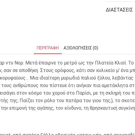
ΜΑΓΝΗΤΕΣ
ΔΙΑΣΤΑΣΕΙΣ
ΦΑΚΕΛΑ
ΚΟΛΛΗΤΙΚΕΣ ΤΑΙΝΙΕΣ – ΣΕΛΟΤΕΪΠ – ΒΑΣΕΙΣ
ΠΕΡΙΓΡΑΦΉ
ΑΞΙΟΛΟΓΉΣΕΙΣ (0)
ΣΑΚΟΥΛΑΚΙΑ ΜΕ ZIPPER
ΥΛΙΚΑ ΣΥΣΚΕΥΑΣΙΑΣ
ρ ντυ Νορ. Μετά έπαιρνε το μετρό ως την Πλατεία Κλισί. To
ν, σαν σε αποθήκη. Στους ορόφους, κάτι σαν κυλικείο μ’ ένα 
ρυφαίους… Μια ιδιαίτερη μυρωδιά παλιού ξύλου, λεβάντας και
από τους ανθρώπους που πίστευε ότι ανήκαν πια αμετάκλητα
 εισάγει στον κόσμο του χορού στο Παρίσι, με τη σκληρή του 
αστής της; Παίζει τον ρόλο του πατέρα του γιου της;), το σκο
την επιμονή της αγάπης, τον κίνδυνο, τη θρησκευτική συγκίνη