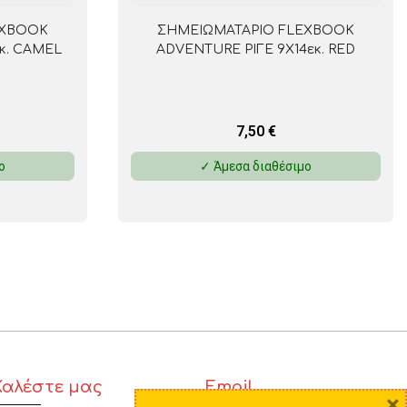
EXBOOK
ΣΗΜΕΙΩΜΑΤΑΡΙΟ FLEXBOOK
κ. CAMEL
ADVENTURE ΡΙΓΕ 9X14εκ. RED
7,50
€
ο
✓ Άμεσα διαθέσιμο
Καλέστε μας
Email
×