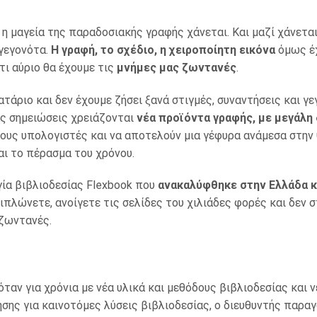
 η μαγεία της παραδοσιακής γραφής χάνεται. Και μαζί χάνεται
γεγονότα.
Η γραφή, το σχέδιο, η χειροποίητη εικόνα
όμως έχ
τι αύριο θα έχουμε τις
μνήμες μας ζωντανές
.
τάριο και δεν έχουμε ζήσει ξανά στιγμές, συναντήσεις και γ
ας σημειώσεις χρειάζονται
νέα προϊόντα γραφής, με μεγάλη
τους υπολογιστές και να αποτελούν μια γέφυρα ανάμεσα στην
αι το πέρασμα του χρόνου.
γία βιβλιοδεσίας Flexbook που
ανακαλύφθηκε στην Eλλάδα κα
ιπλώνετε, ανοίγετε τις σελίδες του χιλιάδες φορές και δεν 
 ζωντανές.
ταν για χρόνια με νέα υλικά και μεθόδους βιβλιοδεσίας και 
τησης για καινοτόμες λύσεις βιβλιοδεσίας, ο διευθυντής παρ