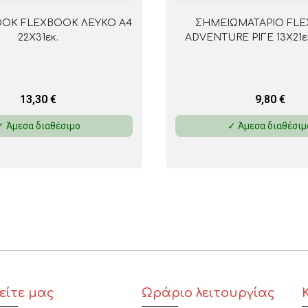
OK FLEXBOOK ΛΕΥΚΟ A4
ΣΗΜΕΙΩΜΑΤΑΡΙΟ FL
22X31εκ.
ADVENTURE ΡΙΓΕ 13X21ε
13,30
€
9,80
€
✓ Άμεσα διαθέσιμο
✓ Άμεσα διαθέσιμ
είτε μας
Ωράριο λειτουργίας