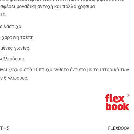
ΟΙ ΜΕΓΕΘΥΝΤΙΚΟΙ
Ι ΣΕΛΙΔΟΔΕΙΚΤΕΣ
Ι ΧΑΡΤΕΣ
ΜΠΑΛΟΝΙΑ
σφέρει μοναδική αντοχή και πολλά χρήσιμα
ΔΕΤΗΡΕΣ – ΠΙΑΣΤΡΕΣ
ΚΕΣ
ΙΚΟΙ ΑΤΛΑΝΤΕΣ
ΠΡΟΣΚΛΗΤΗΡΙΑ
τα.
ΖΕΣ – ΚΑΡΦΙΤΣΕΣ – ΛΑΣΤΙΧΑ
Σ
ε λάστιχο.
ΛΕΣ
ΙΑ – ΑΒΑΚΕΣ
ΑΚΕΣ
 ΧΑΡΑΚΕΣ – ΜΟΙΡΟΓΝΩΜΟΝΙΑ
 χάρτινη τσέπη.
ΦΟΡΑ ΑΝΑΛΩΣΙΜΑ ΓΡΑΦΕΙΟΥ
μένες γωνίες.
Α
ιβλιοδεσία.
ΙΑ
νει ξεχωριστό 10πτυχο ένθετο έντυπο με το ιστορικό των
Σ
ΕΣ – ΑΝΑΛΟΓΙΑ
σε 6 γλώσσες.
– ΑΝΑΚΟΙΝΩΣΕΩΝ
ΧΡΗΣΤΩΝ
ΟΡΟΥ
Ν ΜΑΡΚΑΔΟΡΟΥ
ΒΛΙΩΝ
Σ
ΤΕΤΡΑΔΙΩΝ
 ΣΕΜΙΝΑΡΙΟΥ – FLIPCHART
ΔΡΙΟΥ
ΣΤΗΣ
FLEXBOOK
ΙΑΣΗΣ