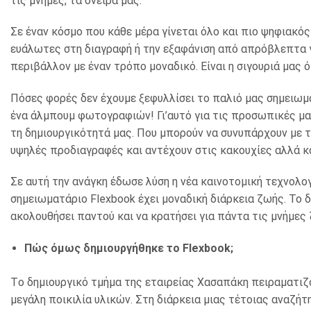
τις μνήμες, τα όνειρά μας.
Σε έναν κόσμο που κάθε μέρα γίνεται όλο και πιο ψηφιακός
ευάλωτες στη διαγραφή ή την εξαφάνιση από απρόβλεπτα 
περιβάλλον με έναν τρόπο μοναδικό. Είναι η σιγουριά μας ό
Πόσες φορές δεν έχουμε ξεφυλλίσει το παλιό μας σημειωμα
ένα άλμπουμ φωτογραφιών! Γι’αυτό για τις προσωπικές μ
τη δημιουργικότητά μας. Που μπορούν να συνυπάρχουν με 
υψηλές προδιαγραφές και αντέχουν στις κακουχίες αλλά κ
Σε αυτή την ανάγκη έδωσε λύση η νέα καινοτομική τεχνολο
σημειωματάριο Flexbook έχει μοναδική διάρκεια ζωής. Το δ
ακολουθήσει παντού και να κρατήσει για πάντα τις μνήμες
Πώς όμως δημιουργήθηκε το Flexbook;
Tο δημιουργικό τμήμα της εταιρείας Χασαπάκη πειραματιζό
μεγάλη ποικιλία υλικών. Στη διάρκεια μιας τέτοιας αναζή