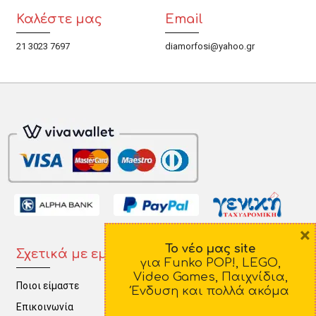
Καλέστε μας
Email
21 3023 7697
diamorfosi@yahoo.gr
×
Το νέο μας site
Σχετικά με εμάς
Πληροφορίες
για Funko POP!, LEGO,
Video Games, Παιχνίδια,
Ποιοι είμαστε
Τρόποι Πληρωμής
Ένδυση και πολλά ακόμα
Επικοινωνία
Τρόποι Αποστολής