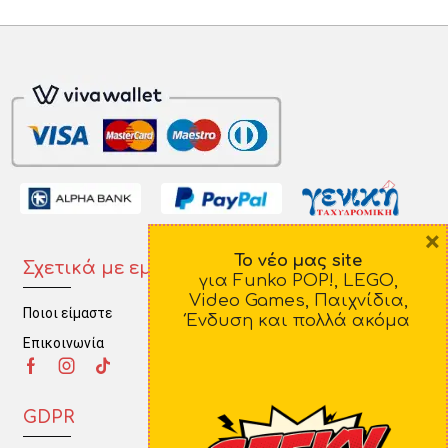
×
Το νέο μας site
Σχετικά με εμάς
Πληροφορίες
για Funko POP!, LEGO,
Video Games, Παιχνίδια,
Ποιοι είμαστε
Τρόποι Πληρωμής
Ένδυση και πολλά ακόμα
Επικοινωνία
Τρόποι Αποστολής
Πολιτική Επιστροφών
GDPR