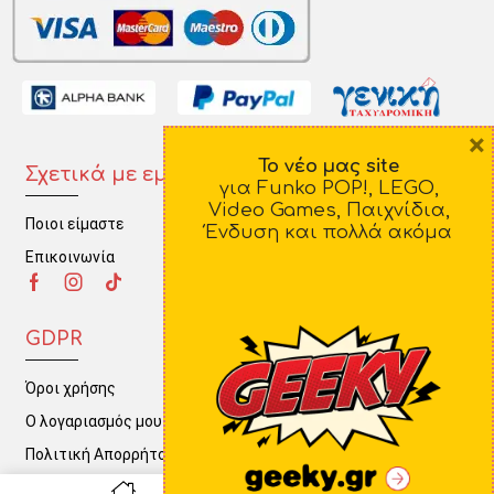
×
Το νέο μας site
Σχετικά με εμάς
Πληροφορίες
για Funko POP!, LEGO,
Video Games, Παιχνίδια,
Ποιοι είμαστε
Τρόποι Πληρωμής
Ένδυση και πολλά ακόμα
Επικοινωνία
Τρόποι Αποστολής
Πολιτική Επιστροφών
GDPR
Όροι χρήσης
Ο λογαριασμός μου
Πολιτική Απορρήτου
0