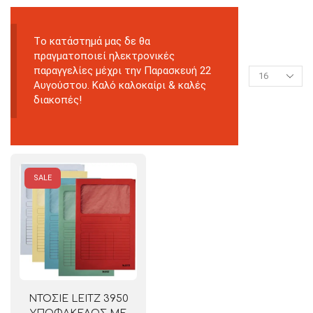
Tο κατάστημά μας δε θα
πραγματοποιεί ηλεκτρονικές
παραγγελίες μέχρι την Παρασκευή 22
Αυγούστου. Καλό καλοκαίρι & καλές
διακοπές!
SALE
ΝΤΟΣΙΕ LEITZ 3950