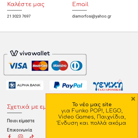
Καλέστε μας
Email
21 3023 7697
diamorfosi@yahoo.gr
×
Το νέο μας site
Σχετικά με εμάς
Πληροφορίες
για Funko POP!, LEGO,
Video Games, Παιχνίδια,
Ποιοι είμαστε
Τρόποι Πληρωμής
Ένδυση και πολλά ακόμα
Επικοινωνία
Τρόποι Αποστολής