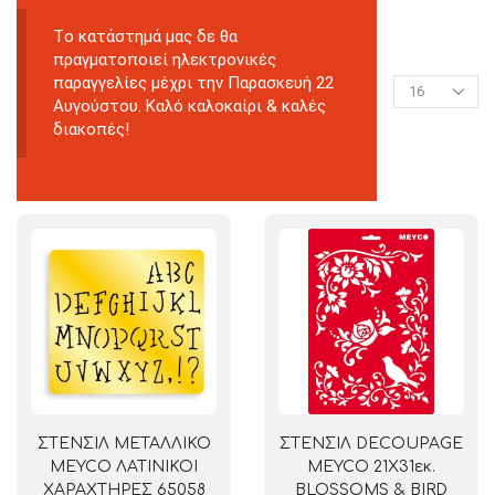
Tο κατάστημά μας δε θα
πραγματοποιεί ηλεκτρονικές
παραγγελίες μέχρι την Παρασκευή 22
Αυγούστου. Καλό καλοκαίρι & καλές
διακοπές!
ΣΤΕΝΣΙΛ ΜΕΤΑΛΛΙΚΟ
ΣΤΕΝΣΙΛ DECOUPAGE
MEYCO ΛΑΤΙΝΙΚΟΙ
MEYCO 21X31εκ.
ΧΑΡΑΧΤΗΡΕΣ 65058
BLOSSOMS & BIRD