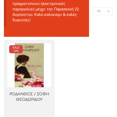
πραγματοποιεί ηλεκτρονικές
παραγγελίες μέχρι την Παρασκευή 22
Αυγούστου. Καλό καλοκαίρι & καλές
διακοπές!
SALE
10%
ΡΟΔΑΝΘΟΣ / ΣΟΦΗ
ΘΕΟΔΩΡΙΔΟΥ