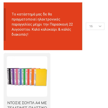
Tο κατάστημά μας δε θα
πραγματοποιεί ηλεκτρονικές
παραγγελίες μέχρι την Παρασκευή 22
Αυγούστου. Καλό καλοκαίρι & καλές
διακοπές!
ΝΤΟΣΙΕ ΣΟΥΠΛ Α4 ΜΕ