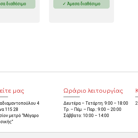
σα διαθέσιμο
✓ Άμεσα διαθέσιμο
ΜΑΓΝΗΤΕΣ
ΦΑΚΕΛΑ
ΚΟΛΛΗΤΙΚΕΣ ΤΑΙΝΙΕΣ – ΣΕΛΟΤΕΪΠ – ΒΑΣΕΙΣ
ΣΑΚΟΥΛΑΚΙΑ ΜΕ ZIPPER
ΥΛΙΚΑ ΣΥΣΚΕΥΑΣΙΑΣ
είτε μας
Ωράριο λειτουργίας
αδιαμαντοπούλου 4
Δευτέρα – Τετάρτη: 9:00 – 18:00
2
να 115 28
Τρ. – Πέμ. – Παρ.: 9:00 – 20:00
σίον μετρό “Μέγαρο
Σάββατο: 10:00 – 14:00
σικής”