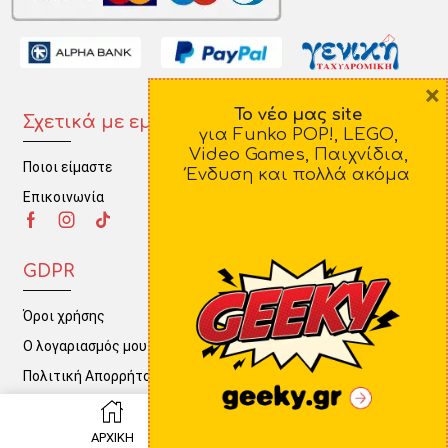
×
Το νέο μας site
Σχετικά με εμάς
Πληροφορίες
για Funko POP!, LEGO,
Video Games, Παιχνίδια,
Ποιοι είμαστε
Τρόποι Πληρωμής
Ένδυση και πολλά ακόμα
Επικοινωνία
Τρόποι Αποστολής
Πολιτική Επιστροφών
GDPR
Όροι χρήσης
Ο λογαριασμός μου
Πολιτική Απορρήτου
0
ΑΡΧΙΚΗ
ΚΑΛΑΘΙ