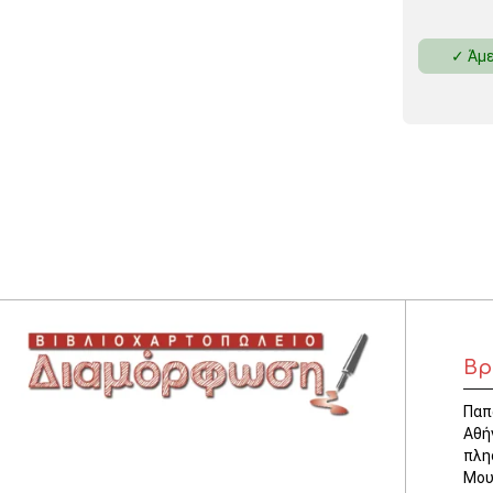
✓ Άμε
Βρ
Παπ
Αθή
πλη
Μου