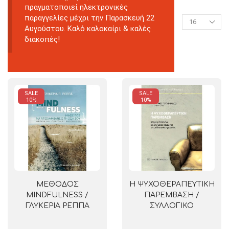
πραγματοποιεί ηλεκτρονικές
παραγγελίες μέχρι την Παρασκευή 22
Αυγούστου. Καλό καλοκαίρι & καλές
διακοπές!
SALE
SALE
10%
10%
ΜΕΘΟΔΟΣ
Η ΨΥΧΟΘΕΡΑΠΕΥΤΙΚΗ
MINDFULNESS /
ΠΑΡΕΜΒΑΣΗ /
ΓΛΥΚΕΡΙΑ ΡΕΠΠΑ
ΣΥΛΛΟΓΙΚΟ