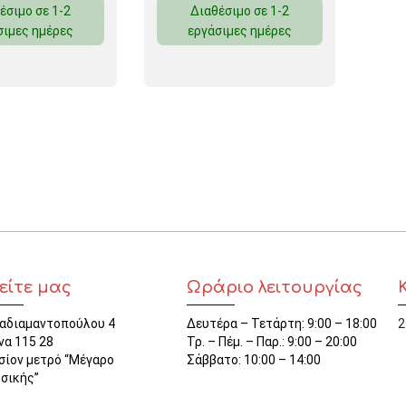
έσιμο σε 1-2
Διαθέσιμο σε 1-2
ΜΑΓΝΗΤΕΣ
σιμες ημέρες
εργάσιμες ημέρες
ΦΑΚΕΛΑ
ΚΟΛΛΗΤΙΚΕΣ ΤΑΙΝΙΕΣ – ΣΕΛΟΤΕΪΠ – ΒΑΣΕΙΣ
ΣΑΚΟΥΛΑΚΙΑ ΜΕ ZIPPER
ΥΛΙΚΑ ΣΥΣΚΕΥΑΣΙΑΣ
είτε μας
Ωράριο λειτουργίας
αδιαμαντοπούλου 4
Δευτέρα – Τετάρτη: 9:00 – 18:00
2
να 115 28
Τρ. – Πέμ. – Παρ.: 9:00 – 20:00
σίον μετρό “Μέγαρο
Σάββατο: 10:00 – 14:00
σικής”