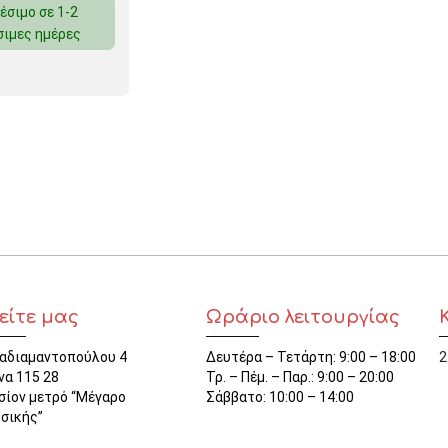
έσιμο σε 1-2
ΜΑΓΝΗΤΕΣ
σιμες ημέρες
ΦΑΚΕΛΑ
ΚΟΛΛΗΤΙΚΕΣ ΤΑΙΝΙΕΣ – ΣΕΛΟΤΕΪΠ – ΒΑΣΕΙΣ
ΣΑΚΟΥΛΑΚΙΑ ΜΕ ZIPPER
ΥΛΙΚΑ ΣΥΣΚΕΥΑΣΙΑΣ
είτε μας
Ωράριο λειτουργίας
αδιαμαντοπούλου 4
Δευτέρα – Τετάρτη: 9:00 – 18:00
2
να 115 28
Τρ. – Πέμ. – Παρ.: 9:00 – 20:00
σίον μετρό “Μέγαρο
Σάββατο: 10:00 – 14:00
σικής”