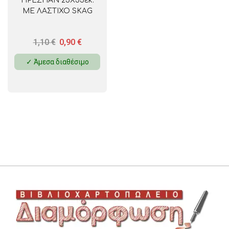
ΠΡΕΣΠΑΝ 25Χ35εκ.
ΜΕ ΛΑΣΤΙΧΟ SKAG
1,10
€
0,90
€
✓ Άμεσα διαθέσιμο