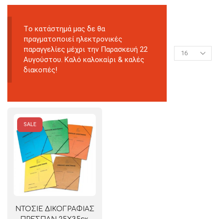
Tο κατάστημά μας δε θα
πραγματοποιεί ηλεκτρονικές
παραγγελίες μέχρι την Παρασκευή 22
Αυγούστου. Καλό καλοκαίρι & καλές
διακοπές!
SALE
ΝΤΟΣΙΕ ΔΙΚΟΓΡΑΦΙΑΣ