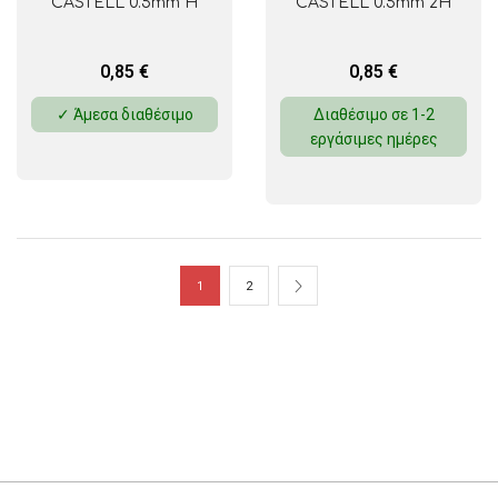
CASTELL 0.5mm H
CASTELL 0.5mm 2H
0,85
€
0,85
€
✓ Άμεσα διαθέσιμο
Διαθέσιμο σε 1-2
εργάσιμες ημέρες
1
2