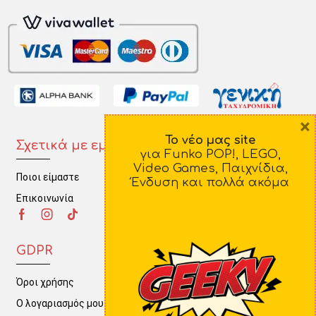
×
Το νέο μας site
Σχετικά με εμάς
Πληροφορίες
για Funko POP!, LEGO,
Video Games, Παιχνίδια,
Ποιοι είμαστε
Τρόποι Πληρωμής
Ένδυση και πολλά ακόμα
Επικοινωνία
Τρόποι Αποστολής
Πολιτική Επιστροφών
GDPR
Όροι χρήσης
Ο λογαριασμός μου