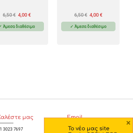
6,50
€
4,00
€
6,50
€
4,00
€
✓ Άμεσα διαθέσιμο
✓ Άμεσα διαθέσιμο
Καλέστε μας
Email
×
Το νέο μας site
1 3023 7697
diamorfosi@yahoo.gr