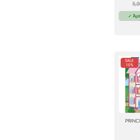
5,
✓ Άμε
SALE
10%
PRINC