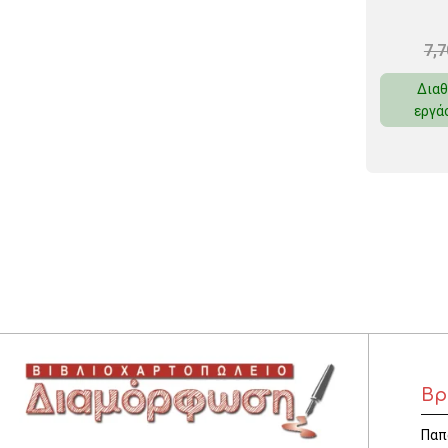
7,
Διαθ
εργά
Βρ
Παπ