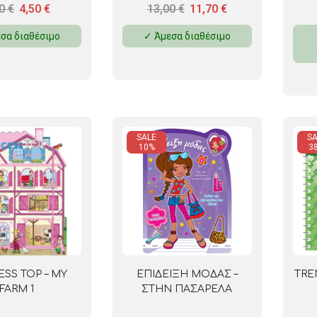
00
€
4,50
€
13,00
€
11,70
€
σα διαθέσιμο
✓ Άμεσα διαθέσιμο
SALE
SA
10%
3
ESS TOP – MY
ΕΠΙΔΕΙΞΗ ΜΟΔΑΣ –
TRE
FARM 1
ΣΤΗΝ ΠΑΣΑΡΕΛΑ