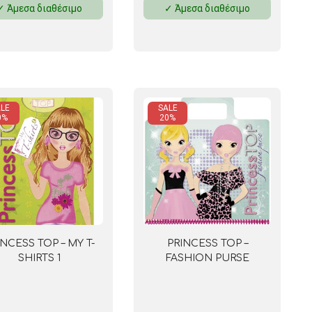
✓ Άμεσα διαθέσιμο
✓ Άμεσα διαθέσιμο
 ΣΕΛΟΤΕΪΠ
LE
SALE
0%
20%
INCESS TOP – MY T-
PRINCESS TOP –
SHIRTS 1
FASHION PURSE