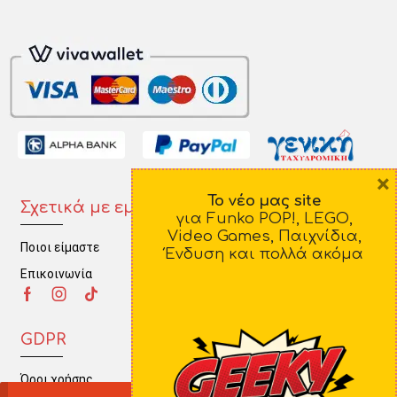
×
Το νέο μας site
Σχετικά με εμάς
Πληροφορίες
για Funko POP!, LEGO,
Video Games, Παιχνίδια,
Ποιοι είμαστε
Τρόποι Πληρωμής
Ένδυση και πολλά ακόμα
Επικοινωνία
Τρόποι Αποστολής
Πολιτική Επιστροφών
GDPR
Όροι χρήσης