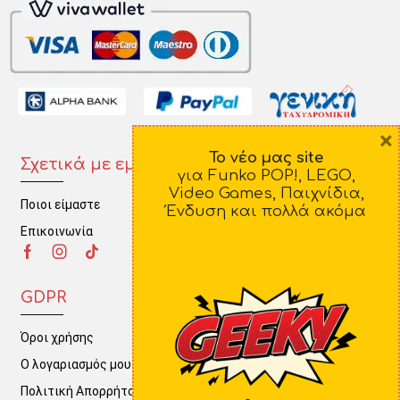
×
Το νέο μας site
Σχετικά με εμάς
Πληροφορίες
για Funko POP!, LEGO,
Video Games, Παιχνίδια,
Ποιοι είμαστε
Τρόποι Πληρωμής
Ένδυση και πολλά ακόμα
Επικοινωνία
Τρόποι Αποστολής
Πολιτική Επιστροφών
GDPR
Όροι χρήσης
Ο λογαριασμός μου
Πολιτική Απορρήτου