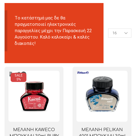
Tο κατάστημά μας δε θα
πραγματοποιεί ηλεκτρονικές
παραγγελίες μέχρι την Παρασκευή 22
Αυγούστου. Καλό καλοκαίρι & καλές
διακοπές!
SALE
5%
ΜΕΛΑΝΗ KAWECO
ΜΕΛΑΝΗ PELIKAN