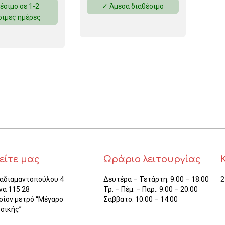
έσιμο σε 1-2
✓ Άμεσα διαθέσιμο
ΜΑΓΝΗΤΕΣ
σιμες ημέρες
ΦΑΚΕΛΑ
ΚΟΛΛΗΤΙΚΕΣ ΤΑΙΝΙΕΣ – ΣΕΛΟΤΕΪΠ – ΒΑΣΕΙΣ
ΣΑΚΟΥΛΑΚΙΑ ΜΕ ZIPPER
ΥΛΙΚΑ ΣΥΣΚΕΥΑΣΙΑΣ
είτε μας
Ωράριο λειτουργίας
αδιαμαντοπούλου 4
Δευτέρα – Τετάρτη: 9:00 – 18:00
2
να 115 28
Τρ. – Πέμ. – Παρ.: 9:00 – 20:00
σίον μετρό “Μέγαρο
Σάββατο: 10:00 – 14:00
σικής”