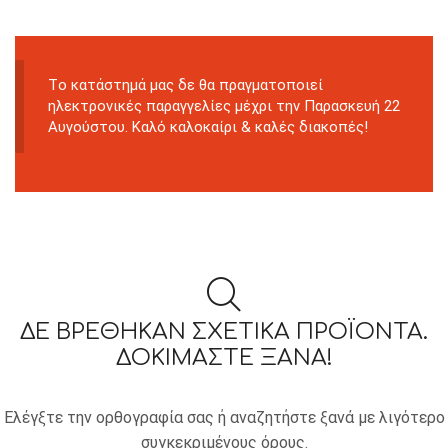
Tο κατάστημά μας δε θα πραγματοποιεί
ηλεκτρονικές παραγγελίες μέχρι την Παρασκευή 22
Αυγούστου. Καλό καλοκαίρι & καλές διακοπές!
ΔΕ ΒΡΈΘΗΚΑΝ ΣΧΕΤΙΚΆ ΠΡΟΪΌΝΤΑ.
ΔΟΚΙΜΆΣΤΕ ΞΑΝΆ!
Ελέγξτε την ορθογραφία σας ή αναζητήστε ξανά με λιγότερο
συγκεκριμένους όρους.