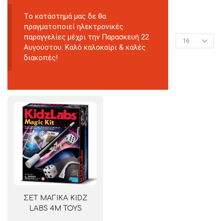
Tο κατάστημά μας δε θα
πραγματοποιεί ηλεκτρονικές
παραγγελίες μέχρι την Παρασκευή 22
Αυγούστου. Καλό καλοκαίρι & καλές
διακοπές!
ΣΕΤ ΜΑΓΙΚΑ KIDZ
LABS 4M TOYS