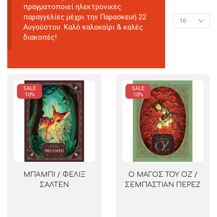
πραγματοποιεί ηλεκτρονικές
παραγγελίες μέχρι την Παρασκευή 22
Αυγούστου. Καλό καλοκαίρι & καλές
διακοπές!
SALE
SALE
10%
10%
ΜΠΑΜΠΙ / ΦΕΛΙΞ
Ο ΜΑΓΟΣ ΤΟΥ ΟΖ /
ΣΑΛΤΕΝ
ΣΕΜΠΑΣΤΙΑΝ ΠΕΡΕΖ