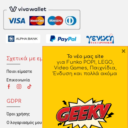
×
Το νέο μας site
Σχετικά με εμάς
Πληροφορίες
για Funko POP!, LEGO,
Video Games, Παιχνίδια,
Ποιοι είμαστε
Τρόποι Πληρωμής
Ένδυση και πολλά ακόμα
Επικοινωνία
Τρόποι Αποστολής
Πολιτική Επιστροφών
GDPR
Όροι χρήσης
Ο λογαριασμός μου