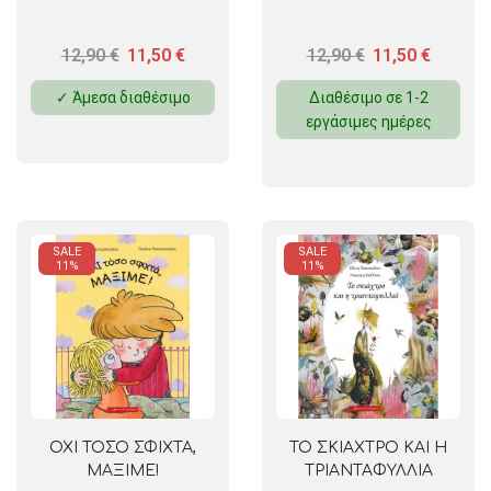
12,90
€
11,50
€
12,90
€
11,50
€
✓ Άμεσα διαθέσιμο
Διαθέσιμο σε 1-2
εργάσιμες ημέρες
SALE
SALE
11%
11%
ΟΧΙ ΤΟΣΟ ΣΦΙΧΤΑ,
ΤΟ ΣΚΙΑΧΤΡΟ ΚΑΙ Η
ΜΑΞΙΜΕ!
ΤΡΙΑΝΤΑΦΥΛΛΙΑ