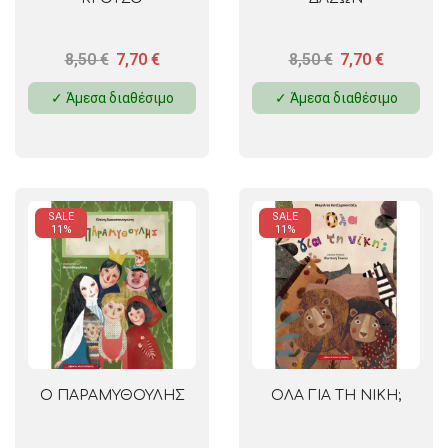
8,50
€
7,70
€
8,50
€
7,70
€
✓ Άμεσα διαθέσιμο
✓ Άμεσα διαθέσιμο
SALE
SALE
11%
11%
Ο ΠΑΡΑΜΥΘΟΥΛΗΣ
ΟΛΑ ΓΙΑ ΤΗ ΝΙΚΗ;