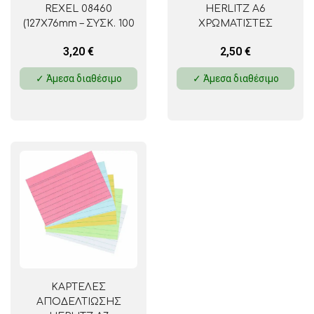
REXEL 08460
HERLITZ A6
(127Χ76mm – ΣΥΣΚ. 100
ΧΡΩΜΑΤΙΣΤΕΣ
ΤΕΜ.)
(105Χ148mm – ΣΥΣΚ. 100
3,20
€
2,50
€
ΤΕΜ.)
✓ Άμεσα διαθέσιμο
✓ Άμεσα διαθέσιμο
ΚΑΡΤΕΛΕΣ
ΑΠΟΔΕΛΤΙΩΣΗΣ