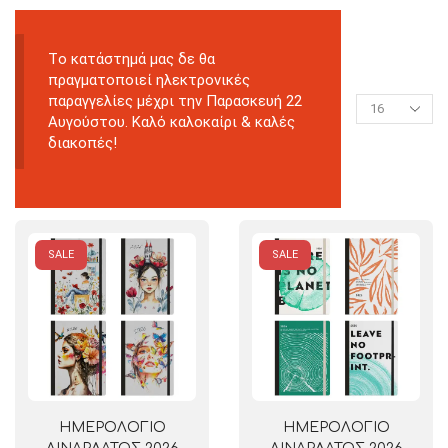
Tο κατάστημά μας δε θα
πραγματοποιεί ηλεκτρονικές
παραγγελίες μέχρι την Παρασκευή 22
Αυγούστου. Καλό καλοκαίρι & καλές
διακοπές!
SALE
SALE
ΗΜΕΡΟΛΟΓΙΟ
ΗΜΕΡΟΛΟΓΙΟ