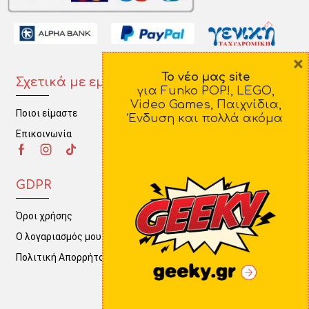
×
Το νέο μας site
Σχετικά με εμάς
Πληροφορίες
για Funko POP!, LEGO,
Video Games, Παιχνίδια,
Ποιοι είμαστε
Τρόποι Πληρωμής
Ένδυση και πολλά ακόμα
Επικοινωνία
Τρόποι Αποστολής
Πολιτική Επιστροφών
GDPR
Όροι χρήσης
Ο λογαριασμός μου
Πολιτική Απορρήτου