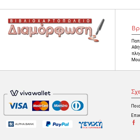
Βρ
Παπ
Αθή
πλη
Μου
Σχ
Ποιο
Επι