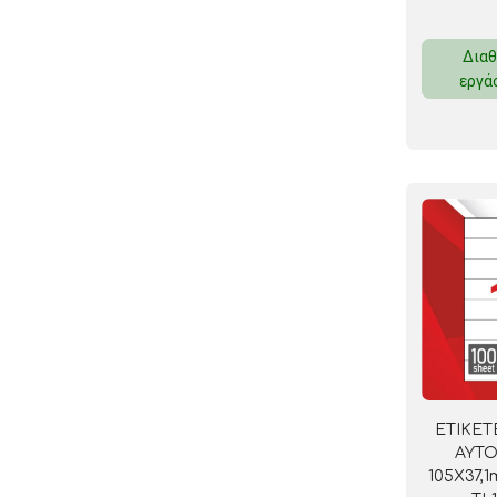
Διαθ
εργά
ΕΤΙΚΕΤ
ΑΥΤ
105Χ37,