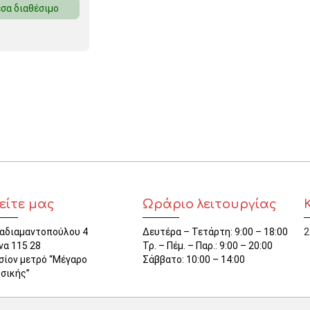
σα διαθέσιμο
ΜΑΓΝΗΤΕΣ
ΦΑΚΕΛΑ
ΚΟΛΛΗΤΙΚΕΣ ΤΑΙΝΙΕΣ – ΣΕΛΟΤΕΪΠ – ΒΑΣΕΙΣ
ΣΑΚΟΥΛΑΚΙΑ ΜΕ ZIPPER
ΥΛΙΚΑ ΣΥΣΚΕΥΑΣΙΑΣ
είτε μας
Ωράριο λειτουργίας
αδιαμαντοπούλου 4
Δευτέρα – Τετάρτη: 9:00 – 18:00
2
να 115 28
Τρ. – Πέμ. – Παρ.: 9:00 – 20:00
σίον μετρό “Μέγαρο
Σάββατο: 10:00 – 14:00
σικής”