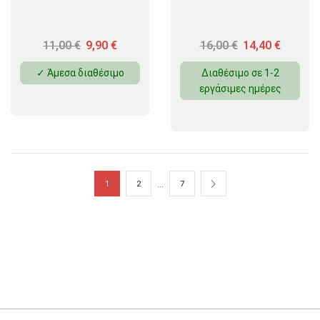
11,00
€
9,90
€
16,00
€
14,40
€
✓ Άμεσα διαθέσιμο
Διαθέσιμο σε 1-2
εργάσιμες ημέρες
…
1
2
7