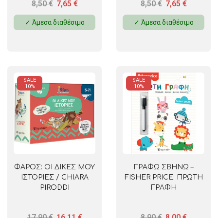
8,50
€
7,65
€
8,50
€
7,65
€
✓ Άμεσα διαθέσιμο
✓ Άμεσα διαθέσιμο
SALE
SALE
10%
10%
ΦΑΡΟΣ: ΟΙ ΔΙΚΕΣ ΜΟΥ
ΓΡΑΦΩ ΣΒΗΝΩ –
ΙΣΤΟΡΙΕΣ / CHIARA
FISHER PRICE: ΠΡΩΤΗ
PIRODDI
ΓΡΑΦΗ
17,90
€
16,11
€
8,90
€
8,00
€