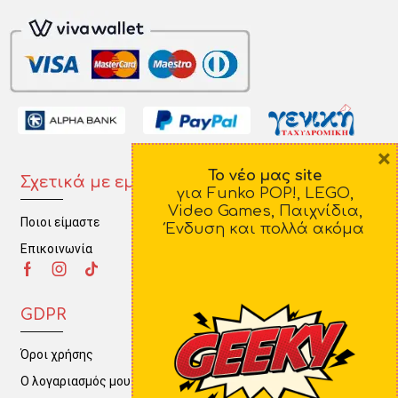
×
Το νέο μας site
Σχετικά με εμάς
Πληροφορίες
για Funko POP!, LEGO,
Video Games, Παιχνίδια,
Ποιοι είμαστε
Τρόποι Πληρωμής
Ένδυση και πολλά ακόμα
Επικοινωνία
Τρόποι Αποστολής
Πολιτική Επιστροφών
GDPR
Όροι χρήσης
Ο λογαριασμός μου