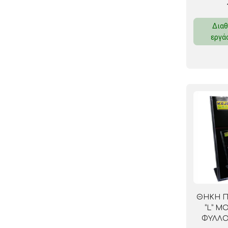
Διαθ
εργά
ΘΗΚΗ Π
“L” Μ
ΦΥΛΛΟ)