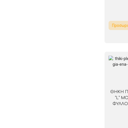
Προσωρι
ΘΗΚΗ Π
“L” Μ
ΦΥΛΛΟ)