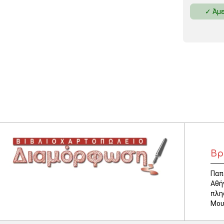
✓ Άμε
Βρ
Παπ
Αθή
πλη
Μου