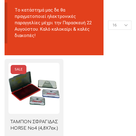
Tο κατάστημά μας δε θα
πραγματοποιεί ηλεκτρονικές
παραγγελίες μέχρι την Παρασκευή 22
Αυγούστου. Καλό καλοκαίρι & καλές
διακοπές!
SALE
ΤΑΜΠΟΝ ΣΦΡΑΓΙΔΑΣ
HORSE Νο4 (4,8Χ7εκ.)