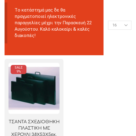
Tο κατάστημά μας δε θα
πραγματοποιεί ηλεκτρονικές
παραγγελίες μέχρι την Παρασκευή 22
Αυγούστου. Καλό καλοκαίρι & καλές
διακοπές!
SALE
9%
ΤΣΑΝΤΑ ΣΧΕΔΙΟΘΗΚΗ
ΠΛΑΣΤΙΚΗ ΜΕ
ΧΕΡΟΥΛΙ 38Χ53Χ5εκ.