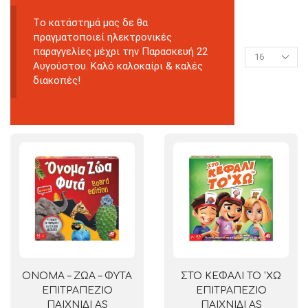
Tο κατάστημά μας δε θα
πραγματοποιεί ηλεκτρονικές
παραγγελίες μέχρι την Παρασκευή 22
Αυγούστου. Καλό καλοκαίρι & καλές
διακοπές!
ΟΝΟΜΑ – ΖΩΑ – ΦΥΤΑ
ΣΤΟ ΚΕΦΑΛΙ ΤΟ ‘ΧΩ
ΕΠΙΤΡΑΠΕΖΙΟ
ΕΠΙΤΡΑΠΕΖΙΟ
ΠΑΙΧΝΙΔΙ AS
ΠΑΙΧΝΙΔΙ AS